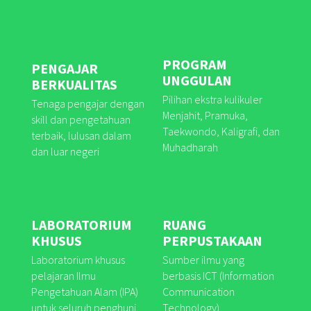
PROGRAM
PENGAJAR
UNGGULAN
BERKUALITAS
Pilihan ekstra kulikuler
Tenaga pengajar dengan
Menjahit, Pramuka,
skill dan pengetahuan
Taekwondo, Kaligrafi, dan
terbaik, lulusan dalam
Muhadharah
dan luar negeri
LABORATORIUM
RUANG
KHUSUS
PERPUSTAKAAN
Laboratorium khusus
Sumber ilmu yang
pelajaran Ilmu
berbasis ICT (
Information
Pengetahuan Alam (IPA)
Communication
untuk seluruh penghuni
Technology
)