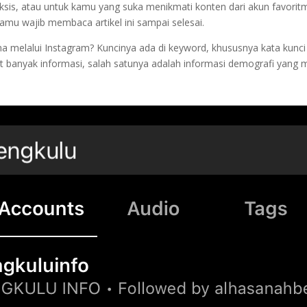
s, atau untuk kamu yang suka menikmati konten dari akun favoritm
kamu wajib membaca artikel ini sampai selesai.
 melalui Instagram? Kuncinya ada di keyword, khususnya kata kunc
at banyak informasi, salah satunya adalah informasi demografi yang m