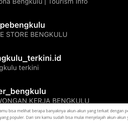
mu bisa melihat berapa banyaknya akun-akun yang terkait dengan p
 yang populer. Dari sini kamu sudah bisa mulai menjelajah akun-akun