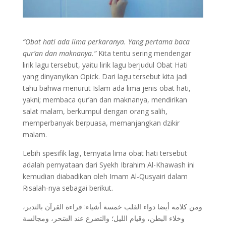
“Obat hati ada lima perkaranya. Yang pertama baca
qur’an dan maknanya.”
Kita tentu sering mendengar
lirik lagu tersebut, yaitu lirik lagu berjudul Obat Hati
yang dinyanyikan Opick. Dari lagu tersebut kita jadi
tahu bahwa menurut Islam ada lima jenis obat hati,
yakni; membaca qur’an dan maknanya, mendirikan
salat malam, berkumpul dengan orang salih,
memperbanyak berpuasa, memanjangkan dzikir
malam.
Lebih spesifik lagi, ternyata lima obat hati tersebut
adalah pernyataan dari Syekh Ibrahim Al-Khawash ini
kemudian diabadikan oleh Imam Al-Qusyairi dalam
Risalah-nya sebagai berikut.
ومن كلامه أيضا دواء القلب خمسة أشياء: قراءة القرآن بالتدبر،
وخلاء البطن، وقيام الليل؛ والتضرع عند السَحر، ومجالسة