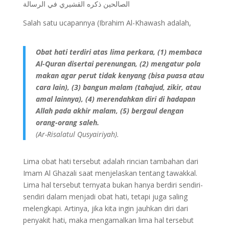
الصالحين ذكره القشيري في الرسالة
Salah satu ucapannya (Ibrahim Al-Khawash adalah,
Obat hati terdiri atas lima perkara, (1) membaca
Al-Quran disertai perenungan, (2) mengatur pola
makan agar perut tidak kenyang (bisa puasa atau
cara lain), (3) bangun malam (tahajud, zikir, atau
amal lainnya), (4) merendahkan diri di hadapan
Allah pada akhir malam, (5) bergaul dengan
orang-orang saleh.
(Ar-Risalatul Qusyairiyah).
Lima obat hati tersebut adalah rincian tambahan dari
Imam Al Ghazali saat menjelaskan tentang tawakkal.
Lima hal tersebut ternyata bukan hanya berdiri sendiri-
sendiri dalam menjadi obat hati, tetapi juga saling
melengkapi. Artinya, jika kita ingin jauhkan diri dari
penyakit hati, maka mengamalkan lima hal tersebut