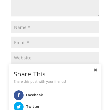
Save my name, email, and website in this browser
Share This
for the next time I comment.
Share this post with your friends!
Facebook
Twitter