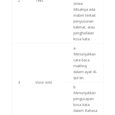
2
Teks
siswa.
Misalnya ada
materi terkait
penyusunan
kalimat, atau
penghafalan
kosa kata.
a.
Menunjukkan
cara baca
makhraj
dalam ayat Al-
qur’an.
3
Voice note
b.
Menunjukkan
pengucapan
kosa kata
dalam Bahasa