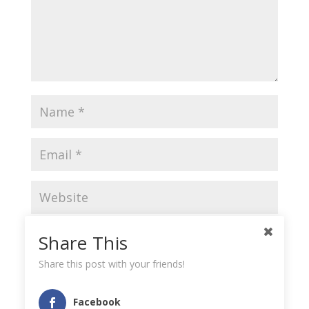
Save my name, email, and website in this browser
Share This
for the next time I comment.
Share this post with your friends!
Facebook