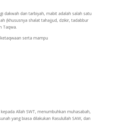
ogi dakwah dan tarbiyah, mabit adalah salah satu
 (khususnya shalat tahajjud, dzikir, tadabbur
an Taqwa.
an ketaqwaan serta mampu
eka kepada Allah SWT, menumbuhkan muhasabah,
unah yang biasa dilakukan Rasulullah SAW, dan