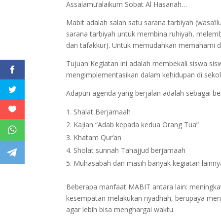
Assalamu’alaikum Sobat Al Hasanah…
Mabit adalah salah satu sarana tarbiyah (wasa’i
sarana tarbiyah untuk membina ruhiyah, melembu
dan tafakkur). Untuk memudahkan memahami defi
Tujuan Kegiatan ini adalah membekali siswa s
mengimplementasikan dalam kehidupan di seko
Adapun agenda yang berjalan adalah sebagai ber
Shalat Berjamaah
Kajian “Adab kepada kedua Orang Tua”
Khatam Qur’an
Sholat sunnah Tahajjud berjamaah
Muhasabah dan masih banyak kegiatan lainny
Beberapa manfaat MABIT antara lain: meningk
kesempatan melakukan riyadhah, berupaya menja
agar lebih bisa menghargai waktu.