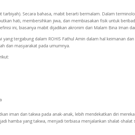
lut tarbiyah). Secara bahasa, mabit berarti bermalam. Dalam terminol
tkan hati, membersihkan jiwa, dan membiasakan fisik untuk beribadah
nisi ini, biasanya mabit dijadikan akronim dari Malam Bina Iman d
iswi yang tergabung dalam ROHIS Fathul Amin dalam hal keimanan d
lah dan masyarakat pada umumnya.
ikut:
a
atkan iman dan takwa pada anak-anak, lebih mendekatkan diri mer
di hamba yang takwa, menjadi terbiasa menjalankan shalat-shalat s