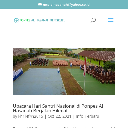
mts_alhasanah@yahoo.co.id
Upacara Hari Santri Nasional di Ponpes Al
Hasanah Berjalan Hikmat
by
kh1l4f4h2015
|
Oct 22, 2021
|
Info Terbaru