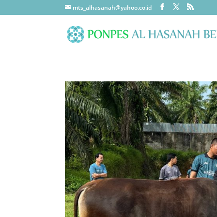
mts_alhasanah@yahoo.co.id