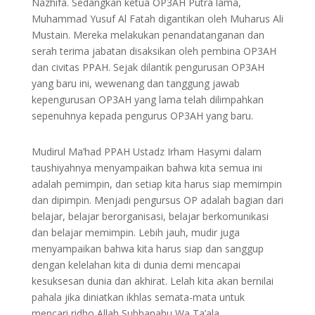
Nazhifa. Sedangkan ketua OP3AH Putra lama,
Muhammad Yusuf Al Fatah digantikan oleh Muharus Ali
Mustain. Mereka melakukan penandatanganan dan
serah terima jabatan disaksikan oleh pembina OP3AH
dan civitas PPAH. Sejak dilantik pengurusan OP3AH
yang baru ini, wewenang dan tanggung jawab
kepengurusan OP3AH yang lama telah dilimpahkan
sepenuhnya kepada pengurus OP3AH yang baru.
Mudirul Ma’had PPAH Ustadz Irham Hasymi dalam
taushiyahnya menyampaikan bahwa kita semua ini
adalah pemimpin, dan setiap kita harus siap memimpin
dan dipimpin. Menjadi pengursus OP adalah bagian dari
belajar, belajar berorganisasi, belajar berkomunikasi
dan belajar memimpin. Lebih jauh, mudir juga
menyampaikan bahwa kita harus siap dan sanggup
dengan kelelahan kita di dunia demi mencapai
kesuksesan dunia dan akhirat. Lelah kita akan bernilai
pahala jika diniatkan ikhlas semata-mata untuk
mencari ridho Allah Subhanahu Wa Ta’ala.